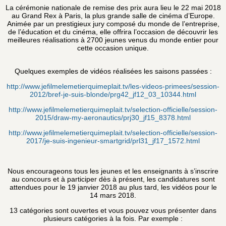
La cérémonie nationale de remise des prix aura lieu le 22 mai 2018
au Grand Rex à Paris, la plus grande salle de cinéma d’Europe.
Animée par un prestigieux jury composé du monde de l’entreprise,
de l’éducation et du cinéma, elle offrira l’occasion de découvrir les
meilleures réalisations à 2700 jeunes venus du monde entier pour
cette occasion unique.
Quelques exemples de vidéos réalisées les saisons passées :
http://www.jefilmelemetierquimeplait.tv/les-videos-primees/session-
2012/bref-je-suis-blonde/prg42_jf12_03_10344.html
http://www.jefilmelemetierquimeplait.tv/selection-officielle/session-
2015/draw-my-aeronautics/prj30_jf15_8378.html
http://www.jefilmelemetierquimeplait.tv/selection-officielle/session-
2017/je-suis-ingenieur-smartgrid/prl31_jf17_1572.html
Nous encourageons tous les jeunes et les enseignants à s’inscrire
au concours et à participer dès à présent, les candidatures sont
attendues pour le 19 janvier 2018 au plus tard, les vidéos pour le
14 mars 2018.
13 catégories sont ouvertes et vous pouvez vous présenter dans
plusieurs catégories à la fois. Par exemple :