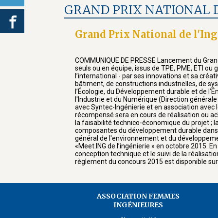
GRAND PRIX NATIONAL DE
Grand Prix National de l'Ing
COMMUNIQUE DE PRESSE Lancement du Grand prix 
seuls ou en équipe, issus de TPE, PME, ETI ou g
l’international - par ses innovations et sa créat
bâtiment, de constructions industrielles, de s
l’Écologie, du Développement durable et de l’É
l'Industrie et du Numérique (Direction générale 
avec Syntec-Ingénierie et en association avec l
récompensé sera en cours de réalisation ou ache
la faisabilité technico-économique du projet ; l
composantes du développement durable dans l’ing
général de l'environnement et du développement 
«Meet.ING de l’ingénierie » en octobre 2015. En 
conception technique et le suivi de la réalisa
règlement du concours 2015 est disponible sur 
ASSOCIATION FEMMES
INGÉNIEURES