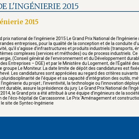
 L'INGÉNIERIE 2015
énierie 2015
national de l’ingénierie 2015 Le Grand Prix National de l'Ingénierie r
randes entreprises, pour la qualité de la conception et de la conduite d'
ivité, qu’il s’agisse d’infrastructures et produits industriels (transports,
ystèmes complexes (services et méthodes) ou de process industriels. Ce 
nergie, (Conseil général de l’environnement et du Développement durabl
des Entreprises – DGE) et par le Ministère du Logement, de l'Égalité des T
e groupe Le Moniteur. La date limite de dépôt des candidatures est fixée 
vé. Les candidatures sont appréciées au regard des critères suivants : l
a pluridisciplinarité de l’équipe et sa capacité d’intégration des outils, 
énierie du projet ; l’inventivité, la technologie ou l’innovation déploy
durable, assure la présidence du jury. Le Grand Prix National de l’Ingén
2014, le Grand prix a été attribué à une équipe d’ingénieurs de la société
tion de l'éco-hôpital de Carcassonne. Le Prix ‘Aménagement et constructi
le site de Syntec-Ingénierie