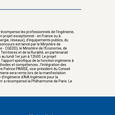
écompense les professionnels de l’ingénierie,
un projet exceptionnel - en France ou à
 énergie, réseaux), d’équipements publics, du
concours est lancé par le Ministère de
e - CGEDD), le Ministère de l'Économie, de
erritoires et de la Ruralité, en partenariat
au lundi 1er juin à 12h00. Le projet
’apport spécifique de la fonction ingénierie à
méthodes et compétences ; l’intégration des
ée Patrice PARISÉ, vice-président du Conseil
ierie sera remis lors de la manifestation
 d’ingénierie d’AIA Ingénierie pour la
on’ a récompensé la Philharmonie de Paris. Le