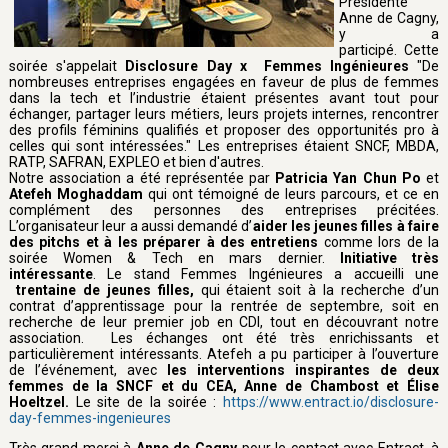
Présidente
Anne de Cagny,
y a
participé. Cette
soirée s'appelait
Disclosure Day x ‍Femmes Ingénieures
"De
nombreuses entreprises engagées en faveur de plus de femmes
dans la tech et l’industrie étaient présentes avant tout pour
échanger, partager leurs métiers, leurs projets internes, rencontrer
des profils féminins qualifiés et proposer des opportunités pro à
celles qui sont intéressées." Les entreprises étaient SNCF, MBDA,
RATP, SAFRAN, EXPLEO et bien d'autres.
Notre association a été représentée par
Patricia Yan Chun Po
et
Atefeh Moghaddam
qui ont témoigné de leurs parcours, et ce en
complément des personnes des entreprises précitées.
L’organisateur leur a aussi demandé d’
aider les jeunes filles à faire
des pitchs et à les préparer à des entretiens
comme lors de la
soirée Women & Tech en mars dernier.
Initiative très
intéressante
. Le stand Femmes Ingénieures a accueilli une
trentaine de jeunes filles,
qui étaient soit à la recherche d’un
contrat d’apprentissage pour la rentrée de septembre, soit en
recherche de leur premier job en CDI, tout en découvrant notre
association. Les échanges ont été très enrichissants et
particulièrement intéressants. Atefeh a pu participer à l’ouverture
de l’événement, avec
les interventions inspirantes de deux
femmes de la SNCF et du CEA, Anne de Chambost et Élise
Hoeltzel.
Le site de la soirée :
https://www.entract.io/disclosure-
day-femmes-ingenieures