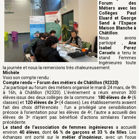
Forum des
Métiers avec les
Collèges Paul
Eluard et George
Sand à l’Espace
Maison Blanche à
Châtillon
.
Nous avons
participé ,
Ana
Isabel Perez
Ceruelo
a tenu le
stand Femmes
Ingénieures toute
la journée et nous la remercions très chaleureusement.
Michèle
Voici son compte rendu :
Compte rendu – Forum des métiers de Châtillon (92320)
J’ai participé au forum des métiers organisé le mardi 24 mars, de 9h
à 16h, à Châtillon (92320). L’événement a réuni environ 300
élèves issus des deux collèges de la commune :
180 élèves de 4ᵉ
(6
classes) et
120 élèves de 3ᵉ
(4 classes). Les établissements avaient
fait des choix différenciés : l’un a privilégié une sensibilisation
précoce à l’orientation pour les élèves de 4ᵉ, l’autre a accueilli des
élèves de 3ᵉ n’ayant pas bénéficié d’actions similaires l’année
précédente.
Le stand de l’association de femmes ingénieures
a accueilli
environ
40 élèves
, dont
66 % de garçons et 33 % de filles
. Les
échanges ont porté sur le
métier d’ingénieur,
avec un focus