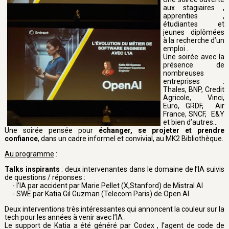
aux stagiaires ,
apprenties ,
étudiantes et
jeunes diplômées
à la recherche d’un
emploi .
Une soirée avec la
présence de
nombreuses
entreprises :
Thales, BNP, Credit
Agricole, Vinci,
Euro, GRDF, Air
France, SNCF, E&Y
et bien d’autres…
Une soirée pensée pour
échanger, se projeter et prendre
confiance
, dans un cadre informel et convivial, au MK2 Bibliothèque.
Au programme
:
Talks inspirants
: deux intervenantes dans le domaine de l’IA suivis
de questions / réponses :
- l’IA par accident par Marie Pellet (X,Stanford) de Mistral AI
- SWE par Katia Gil Guzman (Telecom Paris) de Open AI
Deux interventions très intéressantes qui annoncent la couleur sur la
tech pour les années à venir avec l’IA .
Le support de Katia a été généré par Codex , l’agent de code de