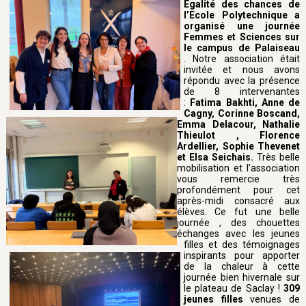
Égalité des chances de​
l’Ecole Polytechnique a
organisé une journée
Femmes et Sciences sur
le campus de Palaiseau
. Notre association était
invitée et nous avons
répondu avec la présence
de 8 intervenantes
:
Fatima Bakhti, Anne de
Cagny, Corinne Boscand,
Emma Delacour, Nathalie
Thieulot , Florence
Ardellier, Sophie Thevenet
et Elsa Seichais.
Très belle
mobilisation et l’association
vous remercie très
profondément pour cet
après-midi consacré aux
élèves. Ce fut une belle
journée , des chouettes
échanges avec les jeunes
filles et des témoignages
inspirants pour apporter
de la chaleur à cette
journée bien hivernale sur
le plateau de Saclay !
309
jeunes filles
venues de