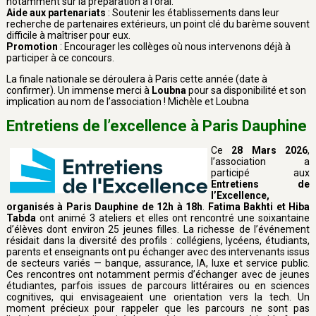
notamment sur la préparation à l'oral.
Aide aux partenariats
: Soutenir les établissements dans leur
recherche de partenaires extérieurs, un point clé du barème souvent
difficile à maîtriser pour eux.
Promotion
: Encourager les collèges où nous intervenons déjà à
participer à ce concours.
La finale nationale se déroulera à Paris cette année (date à
confirmer). Un immense merci à
Loubna
pour sa disponibilité et son
implication au nom de l’association ! Michèle et Loubna
Entretiens de l’excellence à Paris Dauphine
Ce
28 Mars 2026
,
l’association a
participé aux
Entretiens de
l’Excellence,
organisés à Paris Dauphine de 12h à 18h
.
Fatima Bakhti et Hiba
Tabda
ont animé 3 ateliers et elles ont rencontré une soixantaine
d’élèves dont environ 25 jeunes filles. La richesse de l’événement
résidait dans la diversité des profils : collégiens, lycéens, étudiants,
parents et enseignants ont pu échanger avec des intervenants issus
de secteurs variés — banque, assurance, IA, luxe et service public.
Ces rencontres ont notamment permis d’échanger avec de jeunes
étudiantes, parfois issues de parcours littéraires ou en sciences
cognitives, qui envisageaient une orientation vers la tech. Un
moment précieux pour rappeler que les parcours ne sont pas