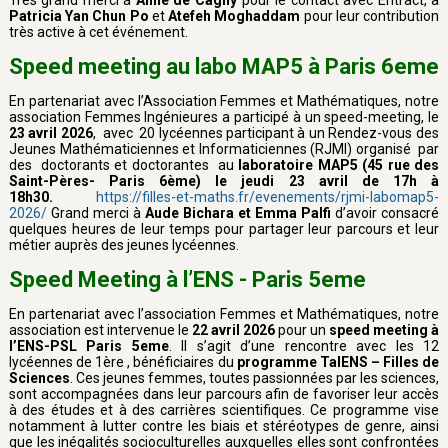
Très grand merci à
Anne de Cagny
pour le contact avec Entract, à
Patricia Yan Chun Po
et
Atefeh Moghaddam
pour leur contribution
très active à cet événement.
Speed meeting au labo MAP5 à Paris 6eme
En partenariat avec l’Association Femmes et Mathématiques, notre
association Femmes Ingénieures a participé à un speed-meeting, le
23 avril 2026
, avec 20 lycéennes participant à un Rendez-vous des
Jeunes Mathématiciennes et Informaticiennes (RJMI) organisé par
des doctorants et doctorantes au
laboratoire MAP5 (45 rue des
Saint-Pères- Paris 6ème) le jeudi 23 avril de 17h à
18h30.
https://filles-et-maths.fr/evenements/rjmi-labomap5-
2026/
Grand merci à
Aude Bichara et Emma Palfi
d’avoir consacré
quelques heures de leur temps pour partager leur parcours et leur
métier auprès des jeunes lycéennes.
Speed Meeting à l’ENS - Paris 5eme
En partenariat avec l’association Femmes et Mathématiques, notre
association est intervenue le
22 avril 2026
pour un
speed meeting à
l’ENS-PSL Paris 5eme
. Il s’agit d’une rencontre avec les 12
lycéennes de 1ère , bénéficiaires du
programme TalENS – Filles de
Sciences
. Ces jeunes femmes, toutes passionnées par les sciences,
sont accompagnées dans leur parcours afin de favoriser leur accès
à des études et à des carrières scientifiques. Ce programme vise
notamment à lutter contre les biais et stéréotypes de genre, ainsi
que les inégalités socioculturelles auxquelles elles sont confrontées