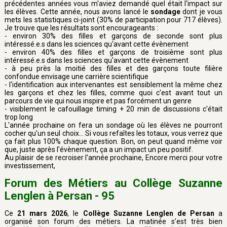
précédentes années vous m'aviez demandé quel était l'impact sur
les élèves. Cette année, nous avons lancé le
sondage
dont je vous
mets les statistiques ci-joint (30% de participation pour 717 élèves).
Je trouve que les résultats sont encourageants :
- environ 30% des filles et garçons de seconde sont plus
intéressé.e.s dans les sciences qu'avant cette évènement
- environ 40% des filles et garçons de troisième sont plus
intéressé.e.s dans les sciences qu'avant cette évènement
- à peu près la moitié des filles et des garçons toute filière
confondue envisage une carrière scientifique
- l'identification aux intervenantes est sensiblement la même chez
les garçons et chez les filles, comme quoi c'est avant tout un
parcours de vie qui nous inspire et pas forcément un genre
- visiblement le cafouillage timing + 20 min de discussions c'était
trop long
L'année prochaine on fera un sondage où les élèves ne pourront
cocher qu'un seul choix... Si vous refaîtes les totaux, vous verrez que
ça fait plus 100% chaque question. Bon, on peut quand même voir
que, juste après l'évènement, ça a un impact un peu positif.
Au plaisir de se recroiser l'année prochaine, Encore merci pour votre
investissement,
Forum des Métiers au Collège Suzanne
Lenglen à Persan - 95
Ce
21 mars 2026
, le
Collège Suzanne Lenglen de Persan
a
organisé son forum des métiers. La matinée s’est très bien