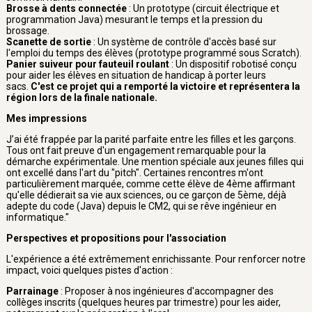
Brosse à dents connectée
: Un prototype (circuit électrique et
programmation Java) mesurant le temps et la pression du
brossage.
Scanette de sortie
: Un système de contrôle d'accès basé sur
l'emploi du temps des élèves (prototype programmé sous Scratch).
Panier suiveur pour fauteuil roulant
: Un dispositif robotisé conçu
pour aider les élèves en situation de handicap à porter leurs
sacs.
C'est ce projet qui a remporté la victoire et représentera la
région lors de la finale nationale.
Mes impressions
J’ai été frappée par la parité parfaite entre les filles et les garçons.
Tous ont fait preuve d'un engagement remarquable pour la
démarche expérimentale. Une mention spéciale aux jeunes filles qui
ont excellé dans l'art du "pitch". Certaines rencontres m'ont
particulièrement marquée, comme cette élève de 4ème affirmant
qu'elle dédierait sa vie aux sciences, ou ce garçon de 5ème, déjà
adepte du code (Java) depuis le CM2, qui se rêve ingénieur en
informatique."
Perspectives et propositions pour l'association
L'expérience a été extrêmement enrichissante. Pour renforcer notre
impact, voici quelques pistes d'action :
Parrainage
: Proposer à nos ingénieures d'accompagner des
collèges inscrits (quelques heures par trimestre) pour les aider,