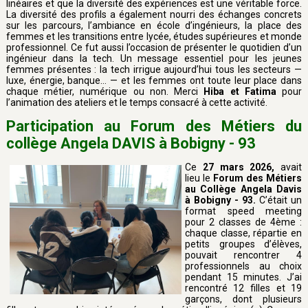
linéaires et que la diversité des expériences est une véritable force.
La diversité des profils a également nourri des échanges concrets
sur les parcours, l’ambiance en école d’ingénieurs, la place des
femmes et les transitions entre lycée, études supérieures et monde
professionnel. Ce fut aussi l’occasion de présenter le quotidien d’un
ingénieur dans la tech. Un message essentiel pour les jeunes
femmes présentes : la tech irrigue aujourd’hui tous les secteurs —
luxe, énergie, banque… — et les femmes ont toute leur place dans
chaque métier, numérique ou non. Merci
Hiba et Fatima
pour
l’animation des ateliers et le temps consacré à cette activité.
Participation au Forum des Métiers du
collège Angela DAVIS à Bobigny - 93
Ce
27 mars 2026,
avait
lieu le
Forum des Métiers
au Collège Angela Davis
à Bobigny - 93.
C’était un
format speed meeting
pour 2 classes de 4ème :
chaque classe, répartie en
petits groupes d’élèves,
pouvait rencontrer 4
professionnels au choix
pendant 15 minutes. J’ai
rencontré 12 filles et 19
garçons, dont plusieurs