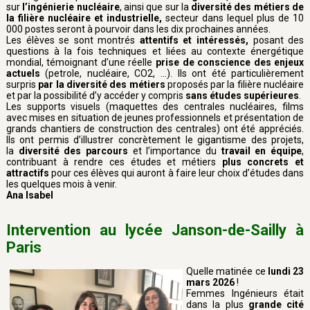
sur
l’ingénierie nucléaire
, ainsi que sur la
diversité des métiers de
la filière nucléaire et industrielle,
secteur dans lequel plus de 10
000 postes seront à pourvoir dans les dix prochaines années.
Les élèves se sont montrés
attentifs et intéressés,
posant des
questions à la fois techniques et liées au contexte énergétique
mondial, témoignant d’une réelle
prise de conscience des enjeux
actuels
(petrole, nucléaire, CO2, ...). Ils ont été particulièrement
surpris
par la diversité des métiers
proposés par la filière nucléaire
et par la possibilité d’y accéder y compris
sans études supérieures
.
Les supports visuels (maquettes des centrales nucléaires, films
avec mises en situation de jeunes professionnels et présentation de
grands chantiers de construction des centrales) ont été appréciés.
Ils ont permis d’illustrer concrètement le gigantisme des projets,
la
diversité des parcours
et l’importance du
travail en équipe
,
contribuant à rendre ces études et métiers
plus concrets et
attractifs
pour ces élèves qui auront à faire leur choix d’études dans
les quelques mois à venir.
Ana Isabel
Intervention au lycée Janson-de-Sailly à
Paris
Quelle matinée ce
lundi 23
mars 2026
!
Femmes Ingénieurs était
dans la plus
grande cité