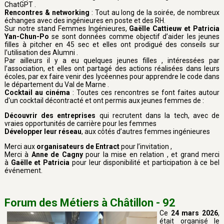
ChatGPT .
Rencontres & networking
: Tout au long de la soirée, de nombreux
échanges avec des ingénieures en poste et des RH.
Sur notre stand Femmes Ingénieures,
Gaëlle Cattieuw et Patricia
Yan-Chun-Po
se sont données comme objectif d’aider les jeunes
filles à pitcher en 45 sec et elles ont prodigué des conseils sur
l’utilisation des Alumni .
Par ailleurs il y a eu quelques jeunes filles , intéressées par
l’association, et elles ont partagé des actions réalisées dans leurs
écoles, par ex faire venir des lycéennes pour apprendre le code dans
le département du Val de Marne .
Cocktail au cinéma
: Toutes ces rencontres se font faites autour
d'un cocktail décontracté et ont permis aux jeunes femmes de :
Découvrir des entreprises
qui recrutent dans la tech, avec de
vraies opportunités de carrière pour les femmes
Développer leur réseau
, aux côtés d’autres femmes ingénieures
Merci aux
organisateurs de Entract
pour l’invitation ,
Merci à
Anne de Cagny
pour la mise en relation , et grand merci
à
Gaëlle et Patricia
pour leur disponibilité et participation à ce bel
événement.
Forum des Métiers à Châtillon - 92
Ce
24 mars 2026
,
était organisé le