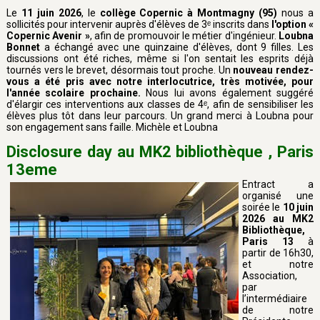
Le
11 juin 2026
, le
collège Copernic à Montmagny (95)
nous a
sollicités pour intervenir auprès d'élèves de 3ᵉ inscrits dans
l'option «
Copernic Avenir »
, afin de promouvoir le métier d'ingénieur.
Loubna
Bonnet
a échangé avec une quinzaine d'élèves, dont 9 filles. Les
discussions ont été riches, même si l'on sentait les esprits déjà
tournés vers le brevet, désormais tout proche. Un
nouveau rendez-
vous a été pris avec notre interlocutrice, très motivée, pour
l'année scolaire prochaine.
Nous lui avons également suggéré
d'élargir ces interventions aux classes de 4ᵉ, afin de sensibiliser les
élèves plus tôt dans leur parcours. Un grand merci à Loubna pour
son engagement sans faille. Michèle et Loubna
Disclosure day au MK2 bibliothèque , Paris
13eme
Entract a
organisé une
soirée le
10 juin
2026 au MK2
Bibliothèque,
Paris 13
à
partir de 16h30,
et notre
Association,
par
l’intermédiaire
de notre