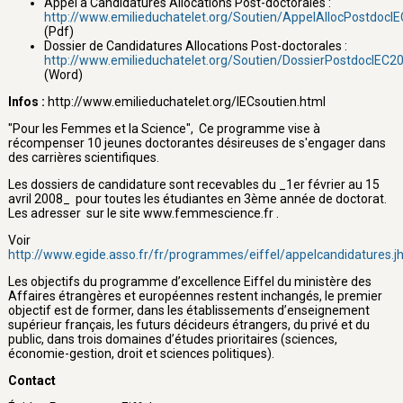
Appel à Candidatures Allocations Post-doctorales :
http://www.emilieduchatelet.org/Soutien/AppelAllocPostdocI
(Pdf)
Dossier de Candidatures Allocations Post-doctorales :
http://www.emilieduchatelet.org/Soutien/DossierPostdocIEC2
(Word)
Infos :
http://www.emilieduchatelet.org/IECsoutien.html
"Pour les Femmes et la Science", Ce programme vise à
récompenser 10 jeunes doctorantes désireuses de s'engager dans
des carrières scientifiques.
Les dossiers de candidature sont recevables du _1er février au 15
avril 2008_ pour toutes les étudiantes en 3ème année de doctorat.
Les adresser sur le site www.femmescience.fr .
Voir
http://www.egide.asso.fr/fr/programmes/eiffel/appelcandidatures.j
Les objectifs du programme d’excellence Eiffel du ministère des
Affaires étrangères et européennes restent inchangés, le premier
objectif est de former, dans les établissements d’enseignement
supérieur français, les futurs décideurs étrangers, du privé et du
public, dans trois domaines d’études prioritaires (sciences,
économie-gestion, droit et sciences politiques).
Contact