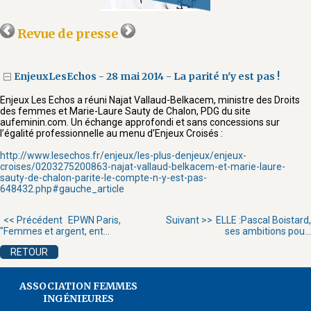
Revue de presse
EnjeuxLesEchos - 28 mai 2014 - La parité n'y est pas !
Enjeux Les Echos a réuni Najat Vallaud-Belkacem, ministre des Droits
des femmes et Marie-Laure Sauty de Chalon, PDG du site
aufeminin.com. Un échange approfondi et sans concessions sur
l’égalité professionnelle au menu d’Enjeux Croisés :
http://www.lesechos.fr/enjeux/les-plus-denjeux/enjeux-
croises/0203275200863-najat-vallaud-belkacem-et-marie-laure-
sauty-de-chalon-parite-le-compte-n-y-est-pas-
648432.php#gauche_article
<< Précédent
EPWN Paris,
Suivant >>
ELLE :Pascal Boistard,
"Femmes et argent, ent...
ses ambitions pou...
RETOUR
ASSOCIATION FEMMES
INGÉNIEURES