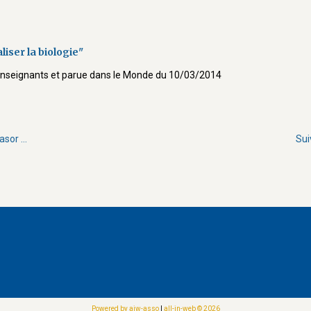
liser la biologie"
 enseignants et parue dans le Monde du 10/03/2014
sor ...
Sui
Powered by aiw-asso
|
all-in-web © 2026