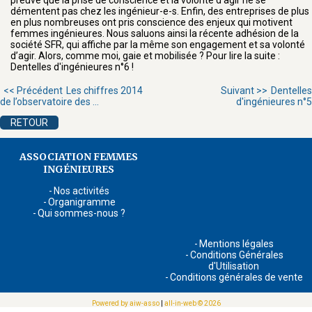
démentent pas chez les ingénieur-e-s. Enfin, des entreprises de plus
en plus nombreuses ont pris conscience des enjeux qui motivent
femmes ingénieures. Nous saluons ainsi la récente adhésion de la
société SFR, qui affiche par la même son engagement et sa volonté
d’agir. Alors, comme moi, gaie et mobilisée ? Pour lire la suite :
Dentelles d'ingénieures n°6 !
<< Précédent
Les chiffres 2014
Suivant >>
Dentelles
de l’observatoire des ...
d'ingénieures n°5
RETOUR
ASSOCIATION FEMMES
INGÉNIEURES
Nos activités
Organigramme
Qui sommes-nous ?
Mentions légales
Conditions Générales
d'Utilisation
Conditions générales de vente
Powered by aiw-asso
|
all-in-web © 2026