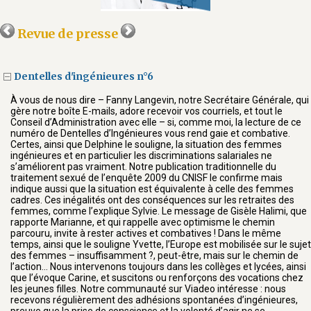
Revue de presse
Dentelles d'ingénieures n°6
À vous de nous dire – Fanny Langevin, notre Secrétaire Générale, qui
gère notre boîte E-mails, adore recevoir vos courriels, et tout le
Conseil d’Administration avec elle – si, comme moi, la lecture de ce
numéro de Dentelles d’Ingénieures vous rend gaie et combative.
Certes, ainsi que Delphine le souligne, la situation des femmes
ingénieures et en particulier les discriminations salariales ne
s’améliorent pas vraiment. Notre publication traditionnelle du
traitement sexué de l’enquête 2009 du CNISF le confirme mais
indique aussi que la situation est équivalente à celle des femmes
cadres. Ces inégalités ont des conséquences sur les retraites des
femmes, comme l’explique Sylvie. Le message de Gisèle Halimi, que
rapporte Marianne, et qui rappelle avec optimisme le chemin
parcouru, invite à rester actives et combatives ! Dans le même
temps, ainsi que le souligne Yvette, l’Europe est mobilisée sur le sujet
des femmes – insuffisamment ?, peut-être, mais sur le chemin de
l’action… Nous intervenons toujours dans les collèges et lycées, ainsi
que l’évoque Carine, et suscitons ou renforçons des vocations chez
les jeunes filles. Notre communauté sur Viadeo intéresse : nous
recevons régulièrement des adhésions spontanées d’ingénieures,
preuve que la prise de conscience et la volonté d’agir ne se