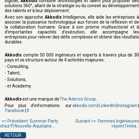
logiciel,
Akkodis
combine technologies et talent pour proposer des
solutions 360°, allant de la stratégie ou du conseil au développement
des talents et à leur déploiement.
Avec son approche
Akkodis
Intelligence, elle aide les entreprises 
associer la puissance technologique aux forces de la réflexion et de
la collaboration humaine. Grace à son prisme multisectoriel et à
d’importantes capacités d'exécution, elle accompagne les
entreprises pour relever des défis complexes et obtenir des résultats
durables.
Akkodis
compte 50 000 ingénieurs et experts à travers plus de 3
pays et se structure autour de 4 activités majeures :
- Consulting,
- Talent,
- Solutions,
- et Academy.
Akkodis
est une marque de
The
Adecco Group
.
Pour plus d’informations : sur
akkodis.com
|
LinkedIn
|
Instagram
|
Facebook
|
X
<< Précédent
Summer Party
Suivant >>
Femmes Ingénieures
chez FI Nouvelle-Aquitaine ...
rejoint l'initia...
RETOUR